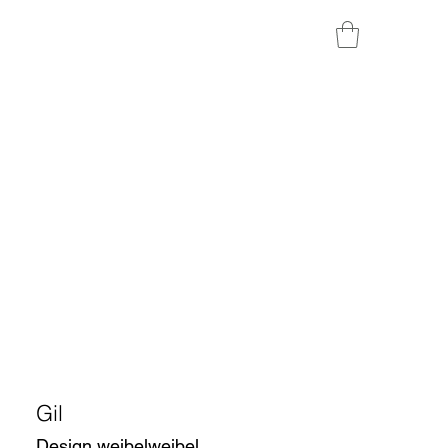
Gil
Design weibelweibel