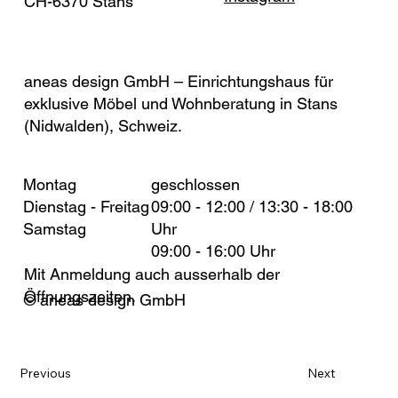
CH-6370 Stans
(Nidwalden)
aneas design GmbH – Einrichtungshaus für
exklusive Möbel und Wohnberatung in Stans
(Nidwalden), Schweiz.
Montag
geschlossen
Dienstag - Freitag
09:00 - 12:00 / 13:30 - 18:00
Samstag
Uhr
09:00 - 16:00 Uhr
Mit Anmeldung auch ausserhalb der
Öffnungszeiten.
© aneas design GmbH
Previous
Next