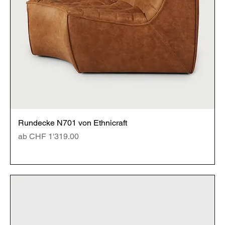
Rundecke N701 von Ethnicraft
Sale-Preis
ab
CHF 1'319.00