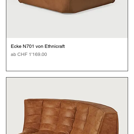
Ecke N701 von Ethnicraft
Sale-Preis
ab
CHF 1'169.00