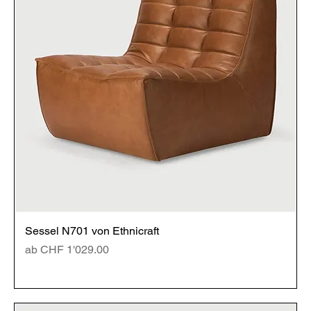
Sessel N701 von Ethnicraft
Sale-Preis
ab
CHF 1'029.00