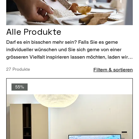
Alle Produkte
Darf es ein bisschen mehr sein? Falls Sie es gerne
individueller wünschen und Sie sich gerne von einer
grösseren Vielfalt inspirieren lassen möchten, laden wir
Sie herzlich ein, unseren grosszügigen 2000 m² grossen
27 Produkte
Filtern & sortieren
Showroom in Stans zu besuchen. Entdecken Sie vor Ort
eine beeindruckende Auswahl an Produkten, lassen Sie
sich von unseren Experten beraten und finden Sie genau
55%
das, was Ihr Herz begehrt. Wir freuen uns darauf, Sie
persönlich zu begrüssen!