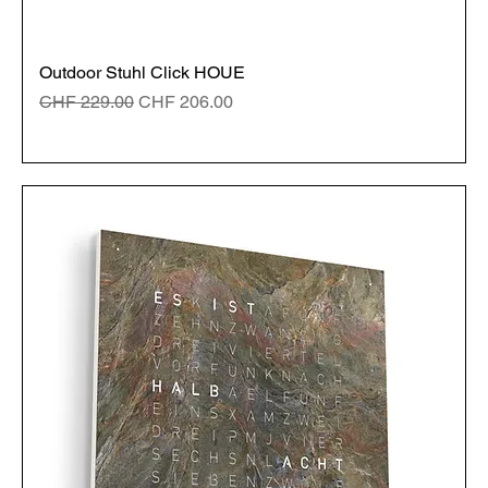
Outdoor Stuhl Click HOUE
Standardpreis
Sale-Preis
CHF 229.00
CHF 206.00