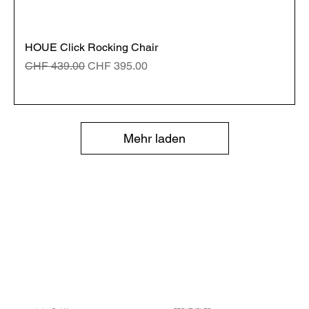
HOUE Click Rocking Chair
Standardpreis
Sale-Preis
CHF 439.00
CHF 395.00
Mehr laden