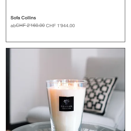
Sofa Collins
Standardpreis
Sale-Preis
CHF 2'160.00
ab
CHF 1'944.00