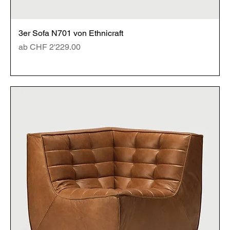
3er Sofa N701 von Ethnicraft
Sale-Preis
ab
CHF 2'229.00