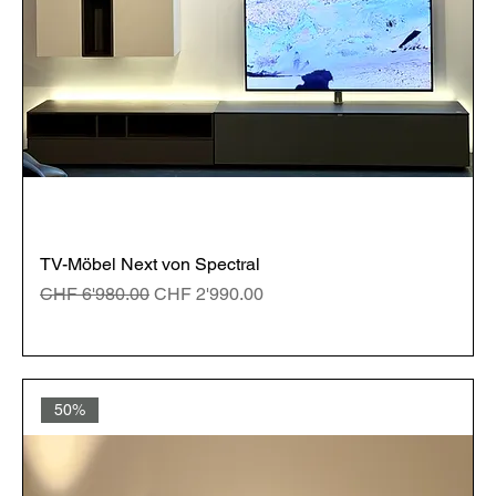
TV-Möbel Next von Spectral
Standardpreis
Sale-Preis
CHF 6'980.00
CHF 2'990.00
50%