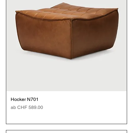
Hocker N701
Sale-Preis
ab
CHF 589.00