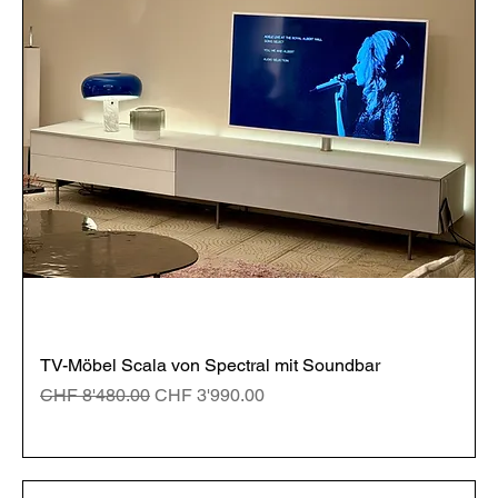
TV-Möbel Scala von Spectral mit Soundbar
Standardpreis
Sale-Preis
CHF 8'480.00
CHF 3'990.00