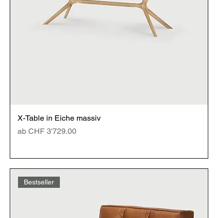
X-Table in Eiche massiv
Sale-Preis
ab
CHF 3'729.00
Bestseller