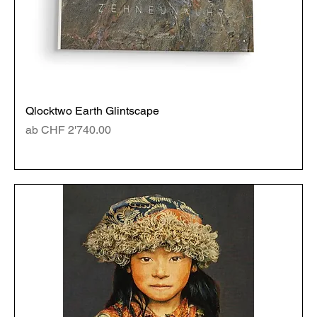
Qlocktwo Earth Glintscape
Sale-Preis
ab
CHF 2'740.00