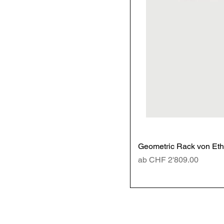
Geometric Rack von Ethn
Sale-Preis
ab
CHF 2'809.00