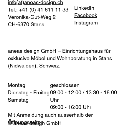
info(at)aneas-design.ch
LinkedIn
Tel.: +41 (0) 41 611 11 33
Facebook
Veronika-Gut-Weg 2
Instagram
CH-6370 Stans
(Nidwalden)
aneas design GmbH – Einrichtungshaus für
exklusive Möbel und Wohnberatung in Stans
(Nidwalden), Schweiz.
Montag
geschlossen
Dienstag - Freitag
09:00 - 12:00 / 13:30 - 18:00
Samstag
Uhr
09:00 - 16:00 Uhr
Mit Anmeldung auch ausserhalb der
Öffnungszeiten.
© aneas design GmbH