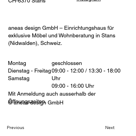
CH-6370 Stans
(Nidwalden)
aneas design GmbH – Einrichtungshaus für
exklusive Möbel und Wohnberatung in Stans
(Nidwalden), Schweiz.
Montag
geschlossen
Dienstag - Freitag
09:00 - 12:00 / 13:30 - 18:00
Samstag
Uhr
09:00 - 16:00 Uhr
Mit Anmeldung auch ausserhalb der
Öffnungszeiten.
© aneas design GmbH
Previous
Next